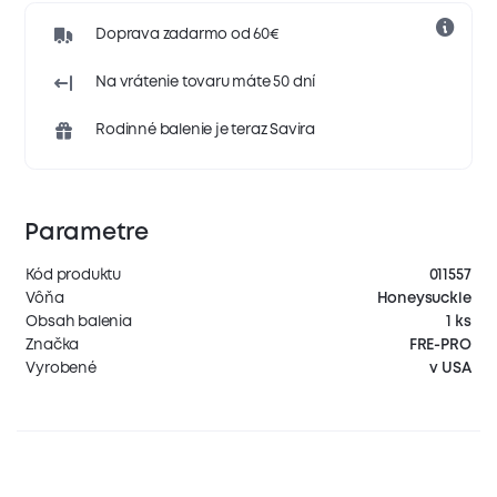
Doprava zadarmo od 60€
Na vrátenie tovaru máte 50 dní
Rodinné balenie je teraz Savira
Parametre
Kód produktu
011557
Vôňa
Honeysuckle
Obsah balenia
1 ks
Značka
FRE-PRO
Vyrobené
v USA