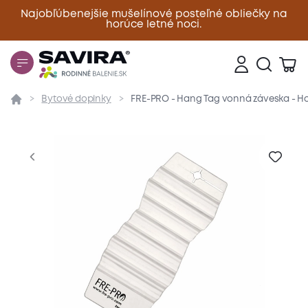
Najobľúbenejšie mušelínové posteľné obliečky na
horúce letné noci.
Zavrieť
Bytové doplnky
FRE-PRO - Hang Tag vonná záveska - H
Prehľad
Parametre
Popis produktu
Hodnote