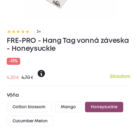
2×
FRE-PRO - Hang Tag vonná záveska
- Honeysuckle
-11%
Skladom
4,20
4,70
€
€
Vôňa
Cotton blossom
Mango
Honeysuckle
Cucumber Melon