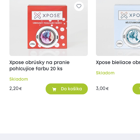
Xpose obrúsky na pranie
Xpose bieliace ob
pohlcujíce farbu 20 ks
Skladom
Skladom
2,20
3,00
€
€
Do košíka