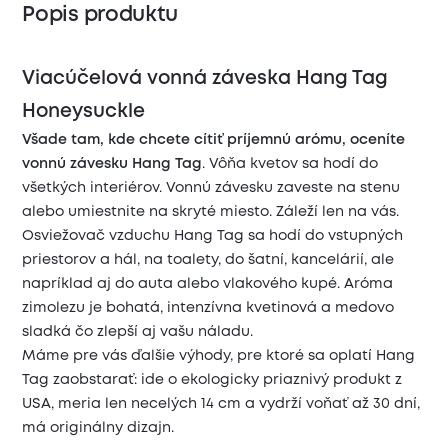
Popis produktu
Viacúčelová vonná záveska Hang Tag
Honeysuckle
Všade tam, kde chcete cítiť príjemnú arómu, oceníte
vonnú závesku Hang Tag
. Vôňa kvetov sa hodí do
všetkých interiérov. Vonnú závesku zaveste na stenu
alebo umiestnite na skryté miesto. Záleží len na vás.
Osviežovač vzduchu Hang Tag sa hodí do vstupných
priestorov a hál, na toalety, do šatní, kancelárií, ale
napríklad aj do auta alebo vlakového kupé. Aróma
zimolezu je bohatá, intenzívna kvetinová a medovo
sladká čo zlepší aj vašu náladu.
Máme pre vás ďalšie výhody, pre ktoré sa oplatí Hang
Tag zaobstarať: ide o ekologicky priaznivý produkt z
USA, meria len necelých 14 cm a vydrží voňať až 30 dní,
má originálny dizajn.