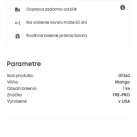
Doprava zadarmo od 60€
Na vrátenie tovaru máte 50 dní
Rodinné balenie je teraz Savira
Parametre
Kód produktu
011562
Vôňa
Mango
Obsah balenia
1 ks
Značka
FRE-PRO
Vyrobené
v USA