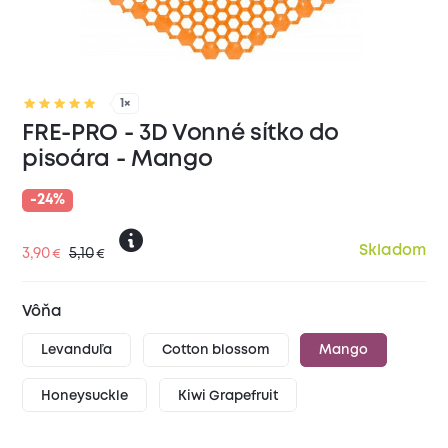
1×
FRE-PRO - 3D Vonné sítko do
pisoára - Mango
-24%
Skladom
3,90
5,10
€
€
Vôňa
Levanduľa
Cotton blossom
Mango
Honeysuckle
Kiwi Grapefruit