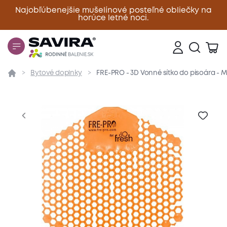
Najobľúbenejšie mušelínové posteľné obliečky na
horúce letné noci.
Zavrieť
Bytové doplnky
FRE-PRO - 3D Vonné sítko do pisoára -
Prehľad
Parametre
Popis produktu
Hodnote