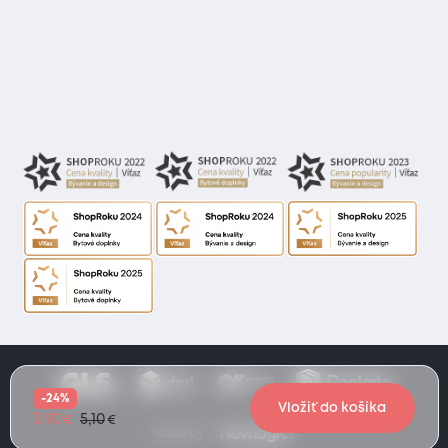
-24%
Vložiť do košíka
3,90
5,10
€
€
Made by