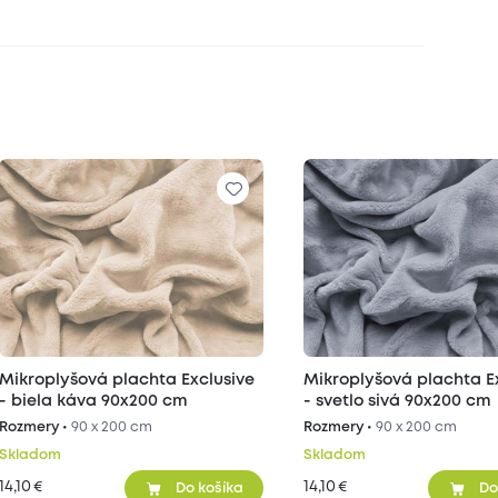
Mikroplyšová plachta Exclusive
Mikroplyšová plachta E
- biela káva 90x200 cm
- svetlo sivá 90x200 cm
Rozmery •
90 x 200 cm
Rozmery •
90 x 200 cm
Skladom
Skladom
14,10
14,10
€
€
Do košíka
Do