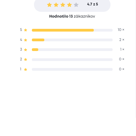
4.7 z 5
Hodnotilo 13
zákazníkov
5
10 ×
4
2 ×
3
1 ×
2
0 ×
1
0 ×