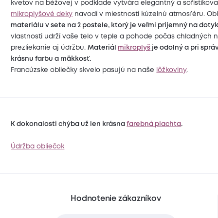
kvetov na béžovej v podklade vytvára elegantný a sofistikov
mikroplyšové deky
navodí v miestnosti kúzelnú atmosféru. Ob
materiálu v sete na 2 postele, ktorý je veľmi príjemný na doty
vlastnosti udrží vaše telo v teple a pohode počas chladných n
prezliekanie aj údržbu.
Materiál
mikroplyš
je odolný a pri spr
krásnu farbu a mäkkosť.
Francúzske obliečky skvelo pasujú na naše
lôžkoviny
.
K dokonalosti chýba už len krásna
farebná plachta
.
Údržba obliečok
Hodnotenie zákazníkov