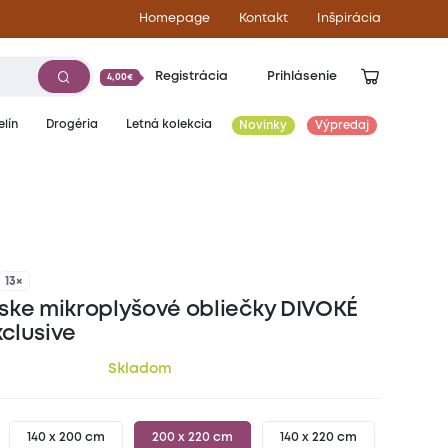
Homepage
Kontakt
Inšpirácia
Registrácia
Prihlásenie
4,00€
lín
Drogéria
Letná kolekcia
Novinky
Výpredaj
38,90
€
13×
ske mikroplyšové obliečky DIVOKÉ
clusive
Skladom
140 x 200 cm
200 x 220 cm
140 x 220 cm