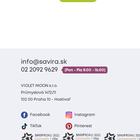
info@savira.sk
02 2092 9629
(Pon - Pia 8:00 - 16:00)
VIOLET MOON s.r.o.
Průmyslová 1472/11
102 00 Praha 10 - Hostivař
Facebook
Instagram
TikTok
Pinterest