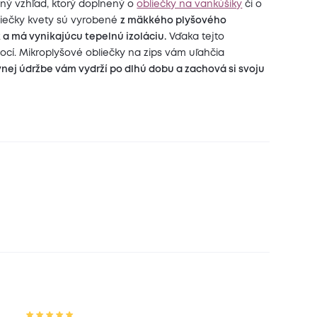
aný vzhľad, ktorý doplnený o
obliečky na vankúšiky
či o
liečky kvety sú vyrobené
z mäkkého plyšového
k a má vynikajúcu tepelnú izoláciu.
Vďaka tejto
ocí. Mikroplyšové obliečky na zips vám uľahčia
ávnej údržbe vám vydrží po dlhú dobu a zachová si svoju