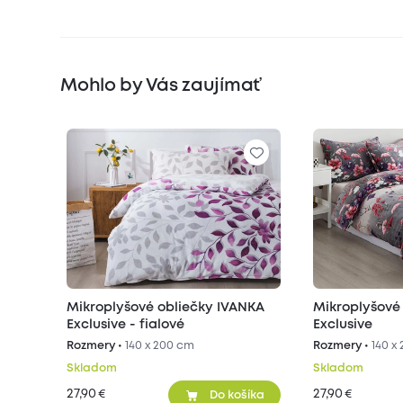
Mohlo by Vás zaujímať
Mikroplyšové obliečky IVANKA
Mikroplyšové
Exclusive - fialové
Exclusive
Rozmery •
140 x 200 cm
Rozmery •
140 x
Skladom
Skladom
27,90
27,90
€
€
Do košíka