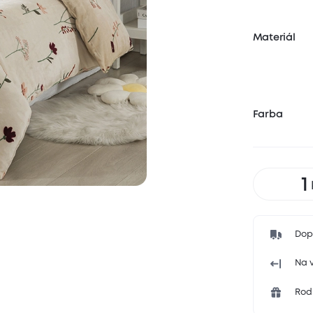
Materiál
Farba
Dop
Na v
Rodi