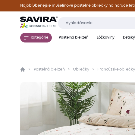
Najobľúbenejšie mušelínové posteľné obliečky na horúce let
Kategórie
Posteľná bielizeň
Lôžkoviny
Detský 
Posteľná bielizeň
Obliečky
Francúzske obliečky
Prehľad
Parametre
Popis produktu
Mate