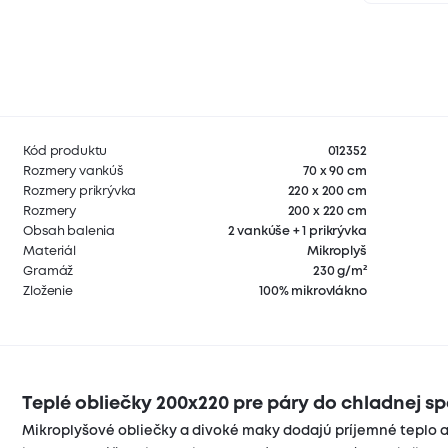
Kód produktu
012352
Rozmery vankúš
70 x 90 cm
Rozmery prikrývka
220 x 200 cm
Rozmery
200 x 220 cm
Obsah balenia
2 vankúše + 1 prikrývka
Materiál
Mikroplyš
Gramáž
230 g/m²
Zloženie
100% mikrovlákno
Teplé obliečky 200x220 pre páry do chladnej s
Mikroplyšové obliečky a divoké maky dodajú príjemné teplo a 