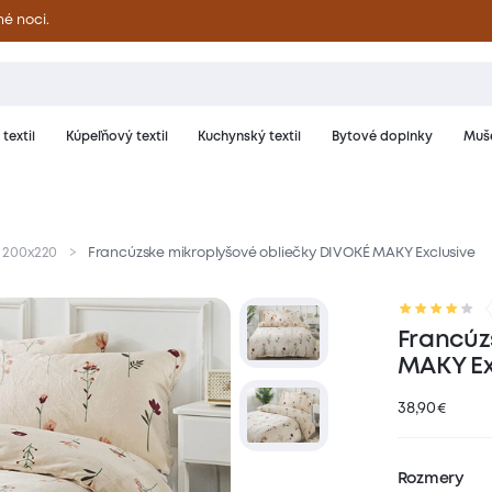
né noci.
textil
Kúpeľňový textil
Kuchynský textil
Bytové doplnky
Muše
 200x220
Francúzske mikroplyšové obliečky DIVOKÉ MAKY Exclusive
riál a starostlivosť
Hodnotenie
Francúz
MAKY Ex
38,90
€
Rozmery