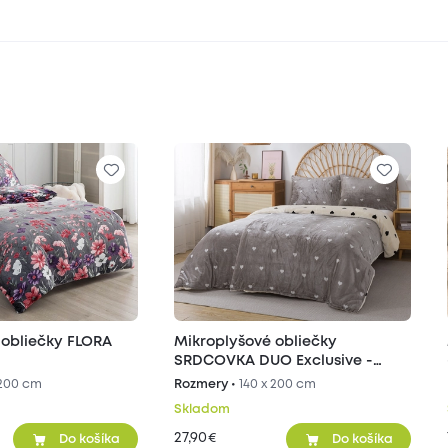
 obliečky FLORA
Mikroplyšové obliečky
SRDCOVKA DUO Exclusive -
sivé/béžové
 200 cm
Rozmery •
140 x 200 cm
Skladom
27,90
€
Do košíka
Do košíka