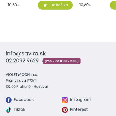
10,60
10,60
€
€
Do košíka
info@savira.sk
02 2092 9629
(Pon - Pia 8:00 - 16:00)
VIOLET MOON s.r.o.
Průmyslová 1472/11
102 00 Praha 10 - Hostivař
Facebook
Instagram
TikTok
Pinterest