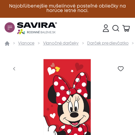
Najobľúbenejšie mušelínové posteľné obliečky na
horúce letné noci.
Zavrieť
Vianoce
Vianočné darčeky
Darček pre dievčatko
Prehľad
Parametre
Popis produktu
Materiál