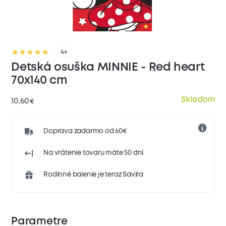
4×
Detská osuška MINNIE - Red heart
70x140 cm
Skladom
10,60
€
Doprava zadarmo od 60€
Na vrátenie tovaru máte 50 dní
Rodinné balenie je teraz Savira
Parametre