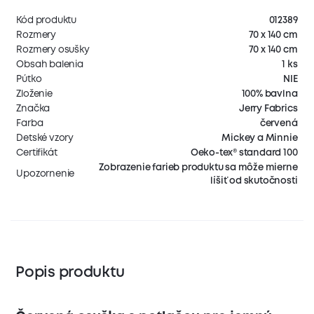
Kód produktu
012389
Rozmery
70 x 140 cm
Rozmery osušky
70 x 140 cm
Obsah balenia
1 ks
Pútko
NIE
Zloženie
100% bavlna
Značka
Jerry Fabrics
Farba
červená
Detské vzory
Mickey a Minnie
Certifikát
Oeko-tex® standard 100
Zobrazenie farieb produktu sa môže mierne
Upozornenie
líšiť od skutočnosti
Popis produktu