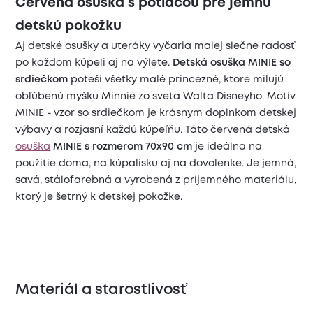
Červená osuška s potlačou pre jemnú
detskú pokožku
Aj detské osušky a uteráky vyčaria malej slečne radosť
po každom kúpeli aj na výlete.
Detská osuška MINIE so
srdiečkom
poteší všetky malé princezné, ktoré milujú
obľúbenú myšku Minnie zo sveta Walta Disneyho. Motív
MINIE - vzor so srdiečkom je krásnym doplnkom detskej
výbavy a rozjasní každú kúpeľňu. Táto červená detská
osuška
MINIE s rozmerom 70x90 cm
je ideálna na
použitie doma, na kúpalisku aj na dovolenke. Je jemná,
savá, stálofarebná a vyrobená z príjemného materiálu,
ktorý je šetrný k detskej pokožke.
Materiál a starostlivosť