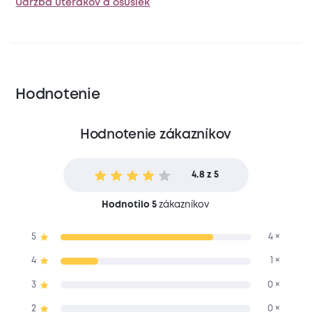
Údržba uterákov a osušiek
Hodnotenie
Hodnotenie zákazníkov
4.8 z 5
Hodnotilo 5
zákazníkov
5
4 ×
4
1 ×
3
0 ×
2
0 ×