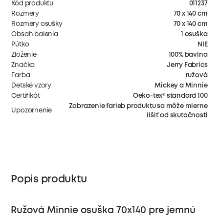
Kód produktu
011237
Rozmery
70 x 140 cm
Rozmery osušky
70 x 140 cm
Obsah balenia
1 osuška
Pútko
NIE
Zloženie
100% bavlna
Značka
Jerry Fabrics
Farba
ružová
Detské vzory
Mickey a Minnie
Certifikát
Oeko-tex® standard 100
Zobrazenie farieb produktu sa môže mierne
Upozornenie
líšiť od skutočnosti
Popis produktu
Ružová Minnie osuška 70x140 pre jemnú