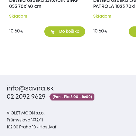
Detská osuška ZAJAČIK BING
Detská osuška L
053 70x140 cm
PATROLA 1023 70x
Skladom
Skladom
10,60
10,60
€
€
Do košíka
info@savira.sk
02 2092 9629
(Pon - Pia 8:00 - 16:00)
VIOLET MOON s.r.o.
Průmyslová 1472/11
102 00 Praha 10 - Hostivař