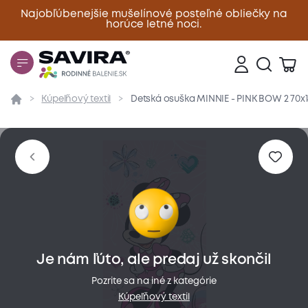
Najobľúbenejšie mušelínové posteľné obliečky na
horúce letné noci.
Zavrieť
Kúpeľňový textil
Detská osuška MINNIE - PINK BOW 2 70x
Prehľad
Parametre
Popis produktu
Materiál
Je nám ľúto, ale predaj už skončil
Pozrite sa na iné z kategórie
Kúpeľňový textil