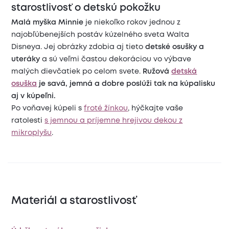
starostlivosť o detskú pokožku
Malá myška Minnie
je niekoľko rokov jednou z
najobľúbenejších postáv kúzelného sveta Walta
Disneya. Jej obrázky zdobia aj tieto
detské osušky a
uteráky
a sú veľmi častou dekoráciou vo výbave
malých dievčatiek po celom svete.
Ružová
detská
osuška
je savá, jemná a dobre poslúži tak na kúpalisku
aj v kúpeľni.
Po voňavej kúpeli s
froté žínkou
, hýčkajte vaše
ratolesti
s jemnou a príjemne hrejivou dekou z
mikroplyšu
.
Materiál a starostlivosť