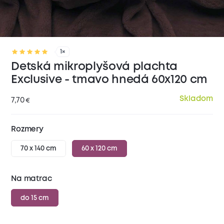
1×
Detská mikroplyšová plachta
Exclusive - tmavo hnedá 60x120 cm
Skladom
7,70
€
Rozmery
70 x 140 cm
60 x 120 cm
Na matrac
do 15 cm