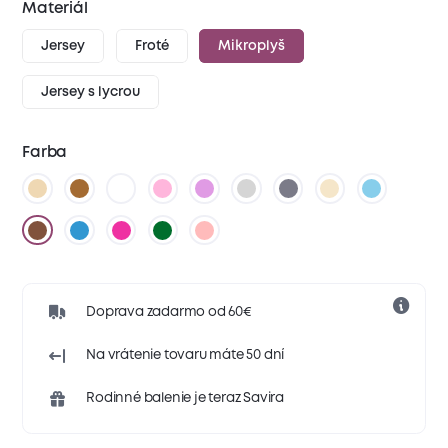
Materiál
Jersey
Froté
Mikroplyš
Jersey s lycrou
Farba
Doprava zadarmo od 60€
Na vrátenie tovaru máte 50 dní
Rodinné balenie je teraz Savira