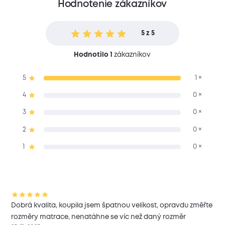
Hodnotenie zákazníkov
5 z 5
Hodnotilo 1
zákazníkov
5
1 ×
4
0 ×
3
0 ×
2
0 ×
1
0 ×
Dobrá kvalita, koupila jsem špatnou velikost, opravdu změřte
rozměry matrace, nenatáhne se víc než daný rozměr