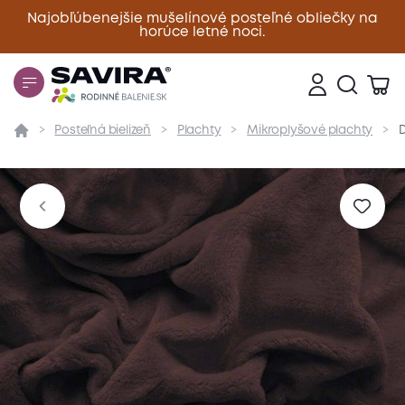
Najobľúbenejšie mušelínové posteľné obliečky na
horúce letné noci.
Zavrieť
Posteľná bielizeň
Plachty
Mikroplyšové plachty
D
Prehľad
Parametre
Popis produktu
Materiál