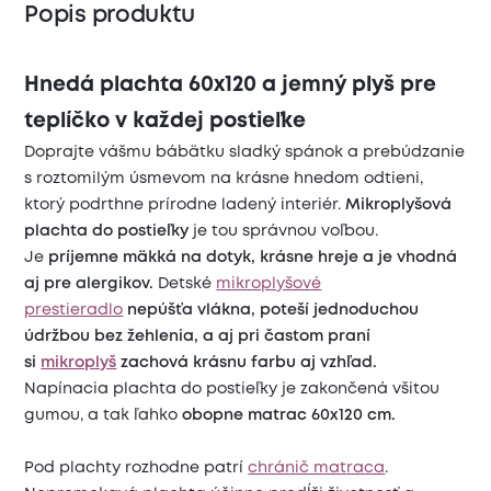
Popis produktu
Hnedá plachta 60x120 a jemný plyš pre
teplíčko v každej postieľke
Doprajte vášmu bábätku sladký spánok a prebúdzanie
s roztomilým úsmevom na krásne hnedom odtieni,
ktorý podrthne prírodne ladený interiér.
Mikroplyšová
plachta do postieľky
je tou správnou voľbou.
Je
príjemne mäkká na dotyk, krásne hreje a je vhodná
aj pre alergikov.
Detské
mikroplyšové
prestieradlo
nepúšťa vlákna, poteší jednoduchou
údržbou bez žehlenia, a aj pri častom praní
si
mikroplyš
zachová krásnu farbu aj vzhľad.
Napínacia plachta do postieľky je zakončená všitou
gumou, a tak ľahko
obopne matrac 60x120 cm.
Pod plachty rozhodne patrí
chránič matraca
.