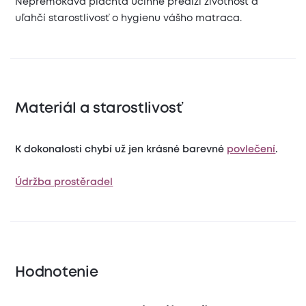
Nepremokavá plachta účinne predĺži životnosť a
uľahčí starostlivosť o hygienu vášho matraca.
Materiál a starostlivosť
K dokonalosti chybí už jen krásné barevné
povlečení
.
Údržba prostěradel
Hodnotenie