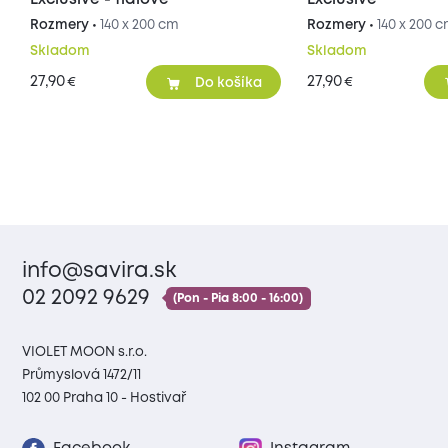
Exclusive - fialové
Exclusive
Rozmery •
140 x 200 cm
Rozmery •
140 x 200 
Skladom
Skladom
27,90
27,90
€
€
Do košíka
info@savira.sk
02 2092 9629
(Pon - Pia 8:00 - 16:00)
VIOLET MOON s.r.o.
Průmyslová 1472/11
102 00 Praha 10 - Hostivař