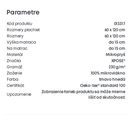
Parametre
Kód produktu
013317
Rozmery plachiet
60 x 120 cm
Rozmery
60 x 120 cm
Výška matraca
do 15 cm
Na matrac
do 15 cm
Materiál
Mikroplyš
Značka
XPOSE®
Gramáž
230 g/m²
Zloženie
100% mikrovlákno
Farba
tmavo hnedá
Certifikát
Oeko-tex® standard 100
Zobrazenie farieb produktu sa môže mierne
Upozornenie
líšiť od skutočnosti