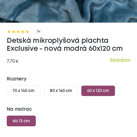
7×
Detská mikroplyšová plachta
Exclusive - nová modrá 60x120 cm
Skladom
7,70
€
Rozmery
70 x 140 cm
80 x 160 cm
60 x 120 cm
Na matrac
do 15 cm