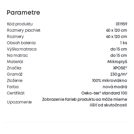
Parametre
Kód produktu
011959
Rozmery plachiet
60 x 120 cm
Rozmery
60 x 120 cm
Obsah balenia
1 ks
Výška matraca
do 15 cm
Na matrac
do 15 cm
Materiál
Mikroplyš
Značka
XPOSE®
Gramáž
230 g/m²
Zloženie
100% mikrovlákno
Farba
nová modrá
Certifikát
Oeko-tex® standard 100
Zobrazenie farieb produktu sa môže mierne
Upozornenie
líšiť od skutočnosti