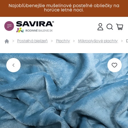
Najobľúbenejšie mušelínové posteľné obliečky na
horúce letné noci.
Zavrieť
Posteľná bielizeň
Plachty
Mikroplyšové plachty
D
Prehľad
Parametre
Popis produktu
Materiál