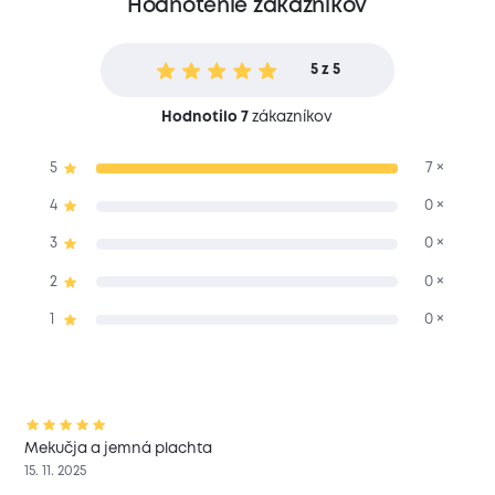
Hodnotenie zákazníkov
5 z 5
Hodnotilo 7
zákazníkov
5
7 ×
4
0 ×
3
0 ×
2
0 ×
1
0 ×
Mekučja a jemná plachta
15. 11. 2025