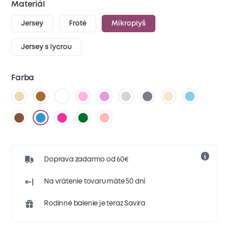
Materiál
Jersey
Froté
Mikroplyš
Jersey s lycrou
Farba
Doprava zadarmo od 60€
Na vrátenie tovaru máte 50 dní
Rodinné balenie je teraz Savira