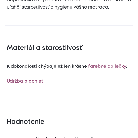
Nepremokavá plachta účinne predĺži životnosť a
uľahčí starostlivosť o hygienu vášho matraca.
Materiál a starostlivosť
K dokonalosti chýbajú už len krásne
farebné obliečky
.
Údržba plachiet
Hodnotenie