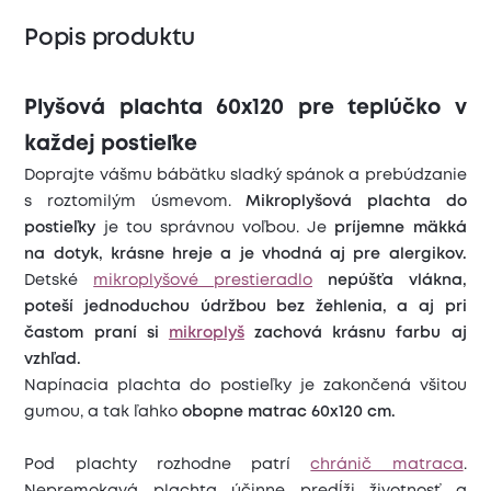
Popis produktu
Plyšová plachta 60x120 pre teplúčko v
každej postieľke
Doprajte vášmu bábätku sladký spánok a prebúdzanie
s roztomilým úsmevom.
Mikroplyšová plachta do
postieľky
je tou správnou voľbou. Je
príjemne mäkká
na dotyk, krásne hreje a je vhodná aj pre alergikov.
Detské
mikroplyšové prestieradlo
nepúšťa vlákna,
poteší jednoduchou údržbou bez žehlenia, a aj pri
častom praní si
mikroplyš
zachová krásnu farbu aj
vzhľad.
Napínacia plachta do postieľky je zakončená všitou
gumou, a tak ľahko
obopne matrac 60x120 cm.
Pod plachty rozhodne patrí
chránič matraca
.