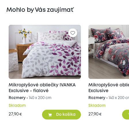
Mohlo by Vás zaujímať
Mikroplyšové obliečky IVANKA
Mikroplyšové obl
Exclusive - fialové
Exclusive
Rozmery •
140 x 200 cm
Rozmery •
140 x 200 
Skladom
Skladom
27,90
27,90
€
€
Do košíka