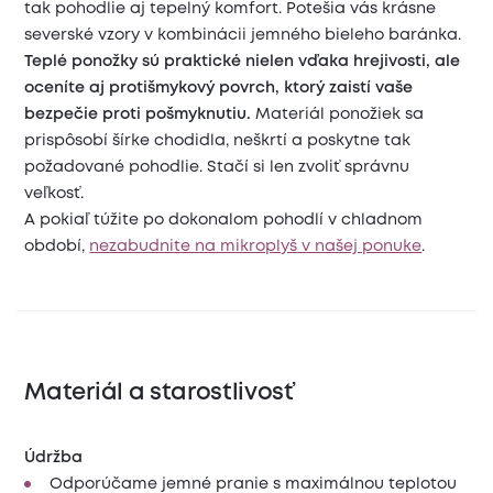
tak pohodlie aj tepelný komfort. Potešia vás krásne
severské vzory v kombinácii jemného bieleho baránka.
Teplé ponožky sú praktické nielen vďaka hrejivosti, ale
oceníte aj protišmykový povrch, ktorý zaistí vaše
bezpečie proti pošmyknutiu.
Materiál ponožiek sa
prispôsobí šírke chodidla, neškrtí a poskytne tak
požadované pohodlie. Stačí si len zvoliť správnu
veľkosť.
A pokiaľ túžite po dokonalom pohodlí v chladnom
období,
nezabudnite na mikroplyš v našej ponuke
.
Materiál a starostlivosť
Údržba
Odporúčame jemné pranie s maximálnou teplotou