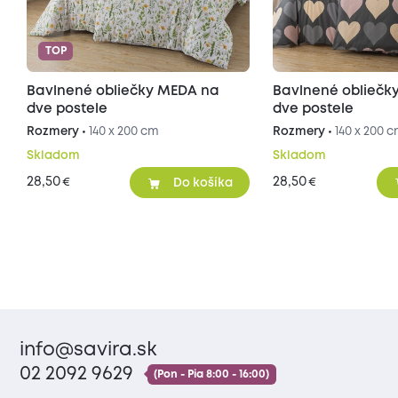
TOP
Bavlnené obliečky MEDA na
Bavlnené oblieč
dve postele
dve postele
Rozmery •
140 x 200 cm
Rozmery •
140 x 200 
Skladom
Skladom
28,50
28,50
€
€
Do košíka
info@savira.sk
02 2092 9629
(Pon - Pia 8:00 - 16:00)