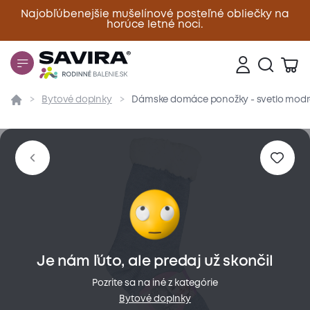
Najobľúbenejšie mušelínové posteľné obliečky na
horúce letné noci.
Zavrieť
Bytové doplnky
Dámske domáce ponožky - svetlo modré 
Prehľad
Parametre
Popis produktu
Materiál
Je nám ľúto, ale predaj už skončil
Pozrite sa na iné z kategórie
Bytové doplnky