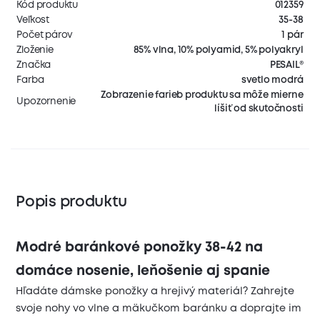
Kód produktu
012359
Veľkost
35-38
Počet párov
1 pár
Zloženie
85% vlna, 10% polyamid, 5% polyakryl
Značka
PESAIL®
Farba
svetlo modrá
Zobrazenie farieb produktu sa môže mierne
Upozornenie
líšiť od skutočnosti
Popis produktu
Modré baránkové ponožky 38-42 na
domáce nosenie, leňošenie aj spanie
Hľadáte dámske ponožky a hrejivý materiál? Zahrejte
svoje nohy vo vlne a mäkučkom baránku a doprajte im