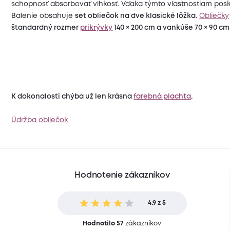
schopnosť absorbovať vlhkosť. Vďaka týmto vlastnostiam posk
Balenie obsahuje
set obliečok na dve klasické lôžka
.
Obliečky
štandardný rozmer
prikrývky
140 × 200 cm a vankúše 70 × 90 cm
K dokonalosti chýba už len krásna
farebná plachta
.
Údržba obliečok
Hodnotenie zákazníkov
4.9 z 5
Hodnotilo 57
zákazníkov