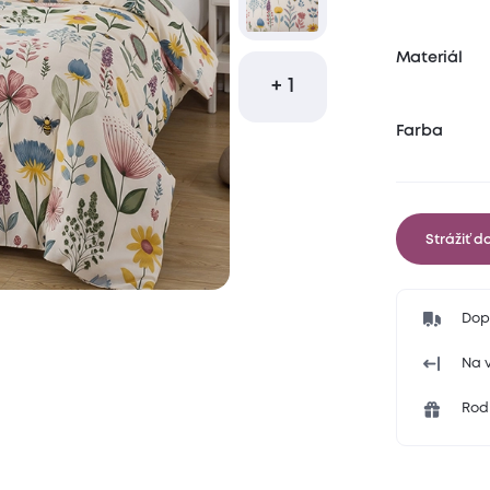
Materiál
+ 1
Farba
Strážiť d
Dop
Na v
Rodi