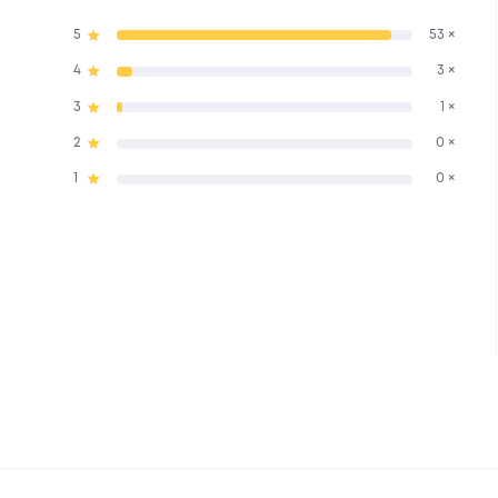
5
53 ×
4
3 ×
3
1 ×
2
0 ×
1
0 ×