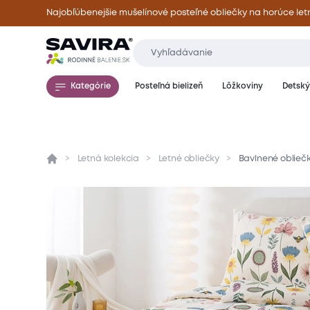
Najobľúbenejšie mušelínové posteľné obliečky na horúce let
Kategórie
Posteľná bielizeň
Lôžkoviny
Detský 
Letná kolekcia
Letné obliečky
Bavlnené oblieč
Prehľad
Parametre
Popis produktu
Mate