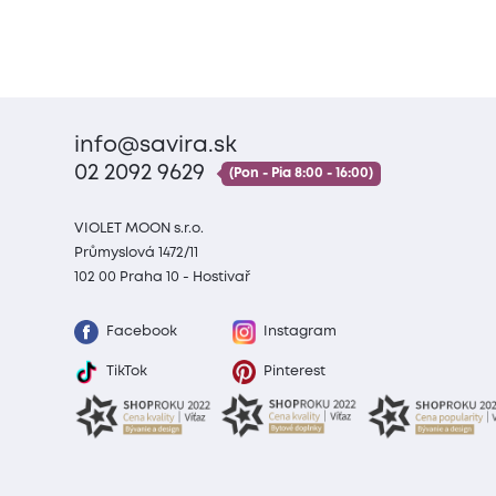
info@savira.sk
02 2092 9629
(Pon - Pia 8:00 - 16:00)
VIOLET MOON s.r.o.
Průmyslová 1472/11
102 00 Praha 10 - Hostivař
Facebook
Instagram
TikTok
Pinterest