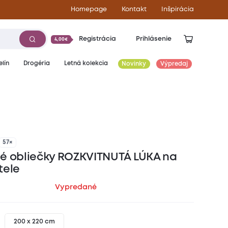
Homepage
Kontakt
Inšpirácia
Registrácia
Prihlásenie
4,00€
lín
Drogéria
Letná kolekcia
Novinky
Výpredaj
57×
é obliečky ROZKVITNUTÁ LÚKA na
tele
Vypredané
200 x 220 cm