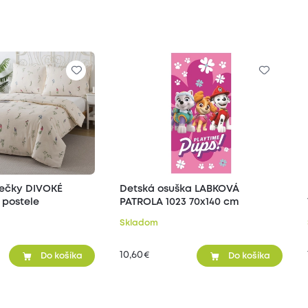
iečky DIVOKÉ
Detská osuška LABKOVÁ
 postele
PATROLA 1023 70x140 cm
Skladom
10,60
€
Do košíka
Do košíka