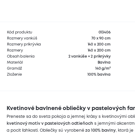
Kód produktu
013406
Rozmery vankúš
70 x 90 cm
Rozmery prikrývka
140 x 200 cm
Rozmery
140 x 200 cm
Obsah balenia
2 vankúše + 2 prikrývky
Materiál
Bavlna
Gramáž
140 g/m²
Zloženie
100% bavlna
Kvetinové bavlnené obliečky v pastelových far
Preneste sa do sveta pokoja a jemnej krásy s kvetinovými obl
kvetinový motív v pastelových odtieňoch
s jemnými akcentmi m
a pocit ľahkosti. Obliečky sú vyrobené
zo 100% bavlny
, ktorá j