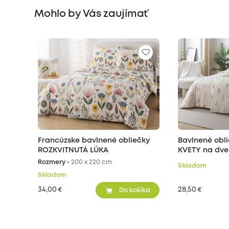
Mohlo by Vás zaujímať
Francúzske bavlnené obliečky
Bavlnené obl
ROZKVITNUTÁ LÚKA
KVETY na dve
Rozmery •
200 x 220 cm
Skladom
Skladom
34,00
28,50
€
€
Do košíka