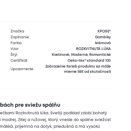
Značka
XPOSE®
Zapínanie
Gombíky
Farba
krémová
Vzor
ROZKVITNUTÁ LÚKA
Štýl
Kvetinové, Moderné, Romantické
Certifikát
Oeko-tex® standard 100
Zobrazenie farieb produktu sa môže
Upozornenie
mierne líšiť od skutočnosti
bách pre sviežu spálňu
iečkami Rozkvitnutá lúka. Svetlý podklad zdobí bohatý
odrej, žltej a ružovej, ktorý vnesie do spálne sviežosť
e mäkká, príjemná na dotyk, priedušná a má vysokú