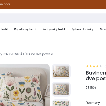
né noci.
textil
Kúpeľňový textil
Kuchynský textil
Bytové doplnky
Muše
ky ROZKVITNUTÁ LÚKA na dve postele
riál a starostlivosť
Hodnotenie
Bavlnen
dve pos
28,50
€
Rozmery