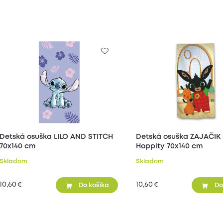
Detská osuška LILO AND STITCH
Detská osuška ZAJAČIK 
70x140 cm
Hoppity 70x140 cm
Skladom
Skladom
10,60
10,60
€
€
Do košíka
Do