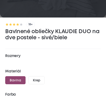
18×
Bavlnené obliečky KLAUDIE DUO na
dve postele - sivé/biele
Rozmery
Materiál
Bavlna
Krep
Farba