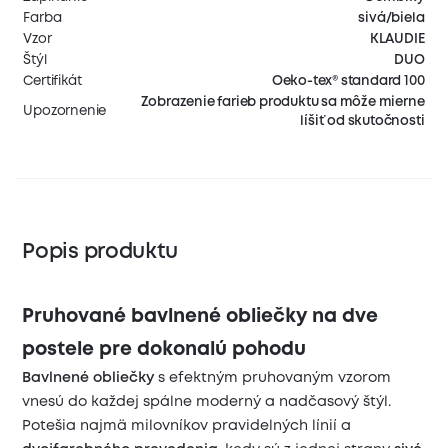
Farba
sivá/biela
Vzor
KLAUDIE
Štýl
DUO
Certifikát
Oeko-tex® standard 100
Zobrazenie farieb produktu sa môže mierne
Upozornenie
líšiť od skutočnosti
Popis produktu
Pruhované bavlnené obliečky na dve
postele pre dokonalú pohodu
Bavlnené obliečky
s efektným pruhovaným vzorom
vnesú do každej spálne moderný a nadčasový štýl.
Potešia najmä milovníkov pravidelných línií a