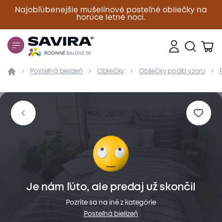
Najobľúbenejšie mušelínové posteľné obliečky na
horúce letné noci.
Zavrieť
Posteľná bielizeň
Obliečky
Obliečky podľa vzoru
Prehľad
Parametre
Popis produktu
Materiál
Je nám ľúto, ale predaj už skončil
Pozrite sa na iné z kategórie
Posteľná bielizeň