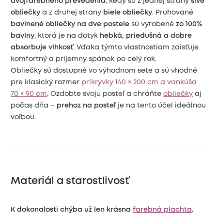
dvojfarebného prevedenia
, kedy sú z jednej strany
sivé
obliečky
a z druhej strany
biele obliečky
. Pruhované
bavlnené obliečky na dve postele
sú vyrobené
zo 100%
bavlny
, ktorá je na dotyk
hebká, priedušná a dobre
absorbuje vlhkosť
. Vďaka týmto vlastnostiam zaisťuje
komfortný a príjemný spánok po celý rok.
Obliečky sú dostupné vo výhodnom sete a sú vhodné
pre klasický rozmer
prikrývky 140 × 200 cm a vankúša
70 × 90 cm
. Ozdobte svoju posteľ a chráňte
obliečky
aj
počas dňa –
prehoz na posteľ
je na tento účel ideálnou
voľbou.
Materiál a starostlivosť
K dokonalosti chýba už len krásna
farebná plachta
.