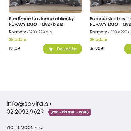
Predĺžené bavlnené obliečky
Francúzske bavln
PÚPAVY DUO - sivé/biele
PÚPAVY DUO - sivé
Rozmery •
140 x 220 cm
Rozmery •
200 x 220 
Skladom
Skladom
19,10
36,90
€
€
Do košíka
info@savira.sk
02 2092 9629
(Pon - Pia 8:00 - 16:00)
VIOLET MOON s.r.o.