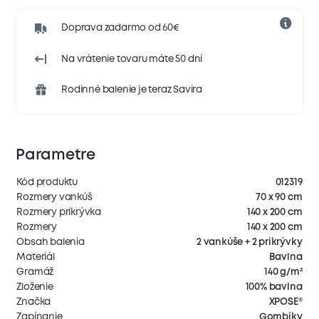
Doprava zadarmo od 60€
Na vrátenie tovaru máte 50 dní
Rodinné balenie je teraz Savira
Parametre
Kód produktu
012319
Rozmery vankúš
70 x 90 cm
Rozmery prikrývka
140 x 200 cm
Rozmery
140 x 200 cm
Obsah balenia
2 vankúše + 2 prikrývky
Materiál
Bavlna
Gramáž
140 g/m²
Zloženie
100% bavlna
Značka
XPOSE®
Zapínanie
Gombíky