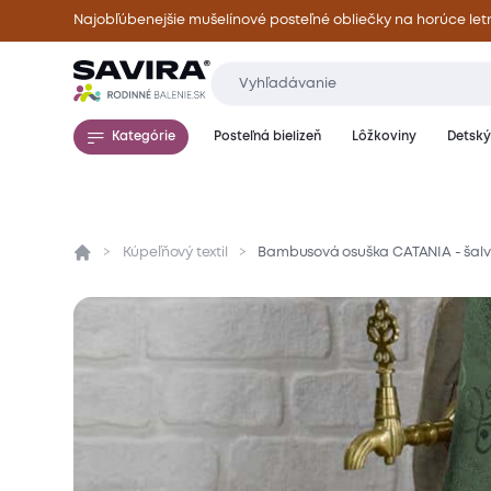
Najobľúbenejšie mušelínové posteľné obliečky na horúce let
Kategórie
Posteľná bielizeň
Lôžkoviny
Detský 
Kúpeľňový textil
Bambusová osuška CATANIA - šalv
Prehľad
Parametre
Popis produktu
Mate