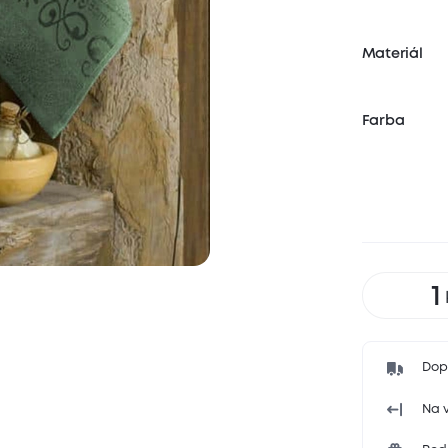
Materiál
Farba
Dop
Na v