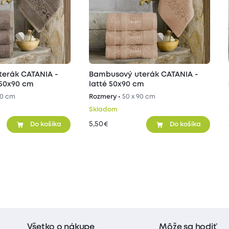
erák CATANIA -
Bambusový uterák CATANIA -
 50x90 cm
latté 50x90 cm
90 cm
Rozmery •
50 x 90 cm
Skladom
5,50
€
Do košíka
Do košíka
Všetko o nákupe
Môže sa hodiť