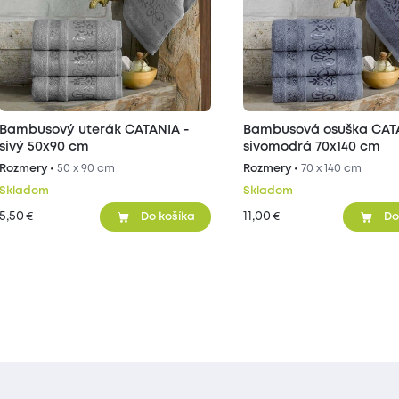
Bambusový uterák CATANIA -
Bambusová osuška CAT
sivý 50x90 cm
sivomodrá 70x140 cm
Rozmery •
50 x 90 cm
Rozmery •
70 x 140 cm
Skladom
Skladom
5,50
11,00
€
€
Do košíka
Do