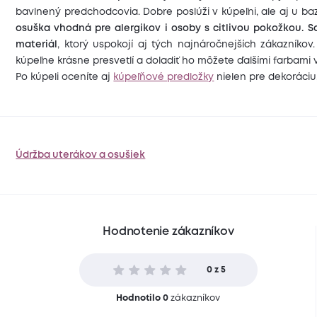
bavlnený predchodcovia. Dobre poslúži v kúpeľni, ale aj u ba
osuška vhodná pre alergikov i osoby s citlivou pokožkou.
S
materiál
, ktorý uspokojí aj tých najnáročnejších zákazníkov
kúpeľne krásne presvetlí a doladiť ho môžete ďalšími farbami 
Po kúpeli oceníte aj
kúpeľňové predložky
nielen pre dekoráciu,
Údržba uterákov a osušiek
Hodnotenie zákazníkov
0 z 5
Hodnotilo 0
zákazníkov