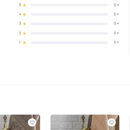
5
0 ×
4
0 ×
3
0 ×
2
0 ×
1
0 ×