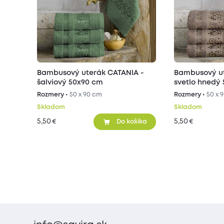
Bambusový uterák CATANIA -
Bambusový ut
šalviový 50x90 cm
svetlo hnedý
Rozmery •
50 x 90 cm
Rozmery •
50 x 
Skladom
Skladom
5,50
5,50
€
€
Do košíka