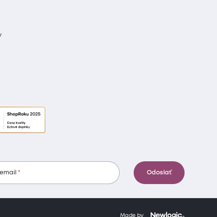
y
 email
Odoslať
Made by