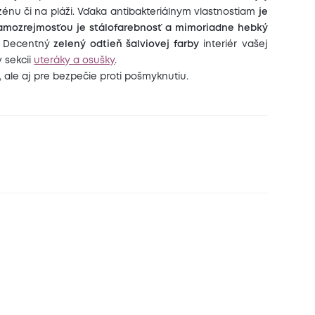
zénu či na pláži. Vďaka antibakteriálnym vlastnostiam
je
amozrejmosťou je stálofarebnosť a mimoriadne hebký
.
Decentný
zelený odtieň šalviovej farby
interiér vašej
v sekcii
uteráky a osušky
.
 ale aj pre bezpečie proti pošmyknutiu.