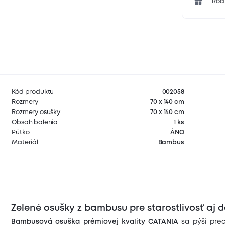
Rodi
Kód produktu
002058
Rozmery
70 x 140 cm
Rozmery osušky
70 x 140 cm
Obsah balenia
1 ks
Pútko
ÁNO
Materiál
Bambus
Zelené osušky z bambusu
pre starostlivosť aj 
Bambusová osuška prémiovej kvality CATANIA
sa pýši pre