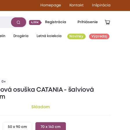
Homepage
Kontakt
Inšpirácia
Registrácia
Prihlásenie
4,00€
lín
Drogéria
Letná kolekcia
Novinky
Výpredaj
11,00
€
0×
vá osuška CATANIA - šalviová
cm
Skladom
50 x 90 cm
70 x 140 cm