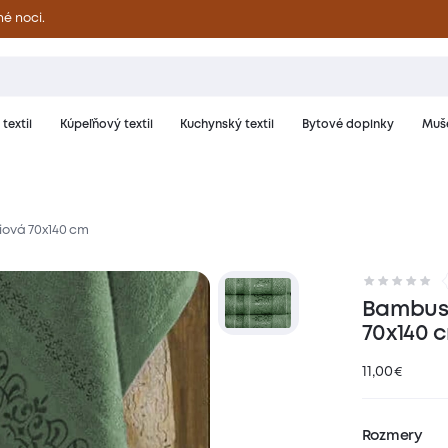
né noci.
textil
Kúpeľňový textil
Kuchynský textil
Bytové doplnky
Muše
iová 70x140 cm
riál a starostlivosť
Hodnotenie
Bambuso
70x140 
11,00
€
Rozmery