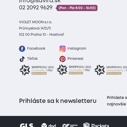
info@savira.sk
02 2092 9629
(Pon - Pia 8:00 - 16:00)
VIOLET MOON s.r.o.
Průmyslová 1472/11
102 00 Praha 10 - Hostivař
Facebook
Instagram
TikTok
Pinterest
Prihláste 
Prihláste sa k newsletteru
najnovšie